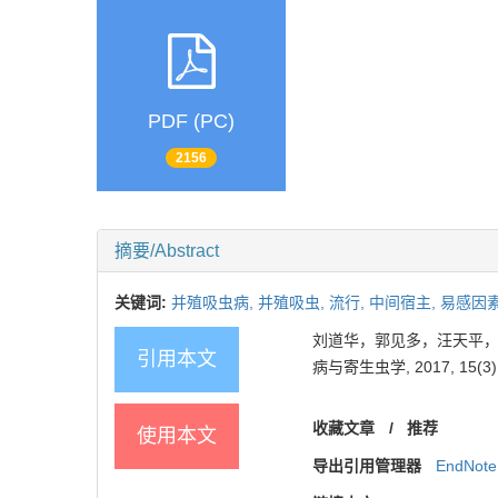
PDF (PC)
2156
摘要/Abstract
关键词:
并殖吸虫病,
并殖吸虫,
流行,
中间宿主,
易感因
刘道华，郭见多，汪天平，张
引用本文
病与寄生虫学, 2017, 15(3):
收藏文章
/
推荐
使用本文
导出引用管理器
EndNote