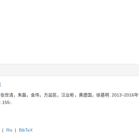
素
世清，朱磊，金伟，方益民，汪业彬，黄建国，徐基明. 2013~2016年安
 155-.
|
Ris
|
BibTeX