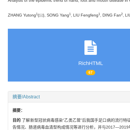
Analysis of the epidemic trend of hand, foot and mouth disease i
1
1
1
2
ZHANG Yutong
(
), SONG Yang
, LIU Fengfeng
, DING Fan
, L
RichHTML
67
摘要/Abstract
摘要：
目的
了解新型冠状病毒感染“乙类乙管”后我国手足口病的流行特
告情况、肠道病毒血清型构成情况等进行分析，并与2017—2019年和20