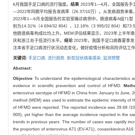
6月我国手足口病的流行强度。
结果
2023年1—6月，全国报告手足
—2022年同期平均报告发病率（26.37/10万）。从发病趋势
2023年1—6月全国报告的实验室确诊病例中，肠道病毒A组71型（entero
别为14.31%（4 694/32 804）、12.18%（3 995/32 804
他肠道病毒构成比均上升。MEM评估结果显示，2023年上半
庆和浙江处于低流行水平。
结论
2023年，我国手足口病春夏
注本省手足口病流行状况动态变化，做好疫情分析和风险评估工
关键词:
手足口病,
流行趋势,
新型冠状病毒感染,
监测预警
Abstract:
Objective
To understand the epidemiological characteristics
evidence in scientific prevention and control of HFMD.
Met
enterovirus serotype of HFMD in China from January to June, 
method (MEM) was used to estimate the epidemic intensity of 
of HFMD were reported. The reported incidence was 39.68 /100
000), yet higher than the average incidence reported in the
trends in previous years. The number of cases was rapidly incr
the proportion of enterovirus A71 (EV-A71), coxasckievirus A1