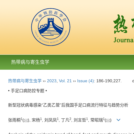
热带病与寄生虫学
热带病与寄生虫学
››
2023
,
Vol. 21
››
Issue (4)
: 186-190,227.
• 手足口病防控专题 •
新型冠状病毒感染“乙类乙管”后我国手足口病流行特征与趋势分析
1
1
1
2
1
1
张雨桐
(
), 宋杨
, 刘凤凤
, 丁凡
, 刘言哲
, 常昭瑞
(
)