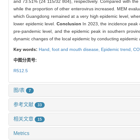
and 73.51% (24 115/32 804), respectively. Compared with the
while the proportion of other enterovirus increased. MEM evalu
which Guangdong remained at a very high epidemic level, whe
lower epidemic level.
Conclusion
In 2023, the incidence peak
pre-pandemic level, and the epidemic peak in southern province
dynamic changes of the local epidemic by conducting epidemic 
Key words:
Hand, foot and mouth disease,
Epidemic trend,
CO
中图分类号:
R512.5
图/表
7
参考文献
33
相关文章
15
Metrics