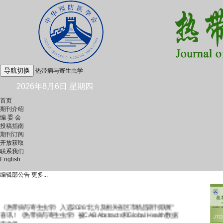
导航切换
热带病与寄生虫学
2026年8月6日 星期四
首页
期刊介绍
编 委 会
投稿指南
期刊订阅
开放获取
联系我们
English
编辑部公告
更多...
《热带病与寄生虫学》入选2026“北方及相关省区市精品期刊联展”
喜讯！《热带病与寄生虫学》被CAB Abstracts和Global Health数据
库收录