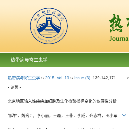
热带病与寄生虫学
热带病与寄生虫学
››
2015
,
Vol. 13
››
Issue (3)
: 139-142,171.
• 论著 •
北京地区输入性疟疾血细胞及生化检验指标变化的敏感性分析
邹洋*，魏巍# ，李小丽，王磊，王非，李威，齐志群，田小军