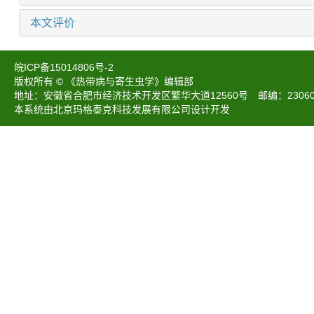
本文评价
皖ICP备15014806号-2
版权所有 © 《热带病与寄生虫学》编辑部
地址：安徽省合肥市经济技术开发区繁华大道12560号 邮编：230601 电话：05
本系统由北京玛格泰克科技发展有限公司设计开发