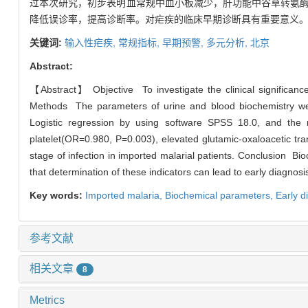
过本次研究，初步表明血常规中血小板减少，肝功能中谷草转氨
降低误诊率，提高诊断率。对疟疾的临床早期诊断具有重要意义
关键词:
输入性疟疾,
常规指标,
早期预警,
多元分析,
北京
Abstract:
【Abstract】 Objective To investigate the clinical significance
Methods The parameters of urine and blood biochemistry were r
Logistic regression by using software SPSS 18.0, and the 
platelet(OR=0.980, P=0.003), elevated glutamic-oxaloacetic tr
stage of infection in imported malarial patients. Conclusion Bio
that determination of these indicators can lead to early diagnosi
Key words:
Imported malaria,
Biochemical parameters,
Early d
参考文献
相关文章
8
Metrics