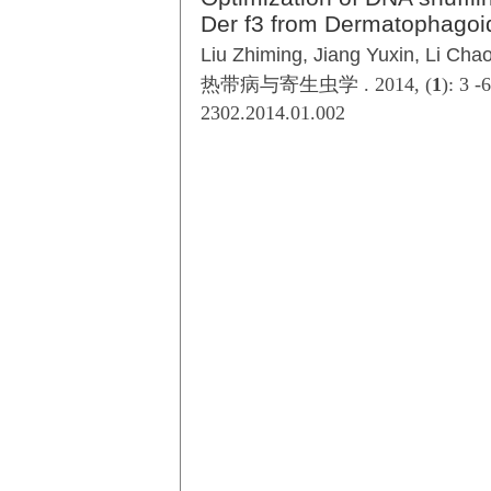
Der f3 from Dermatophagoid
Liu Zhiming, Jiang Yuxin, Li Cha
热带病与寄生虫学 . 2014, (
1
): 3 -
2302.2014.01.002