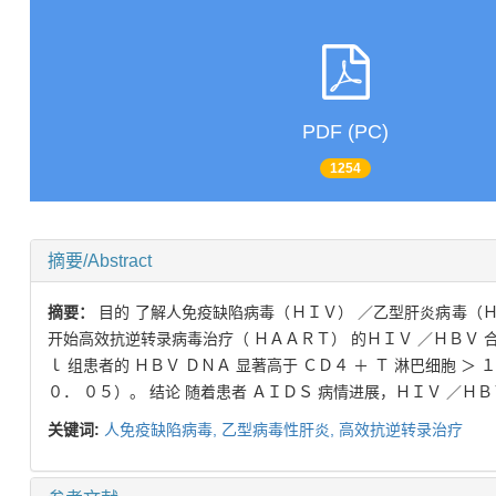
PDF (PC)
1254
摘要/Abstract
摘要：
目的 了解人免疫缺陷病毒（ＨＩＶ） ／乙型肝炎病毒（ＨＢ
开始高效抗逆转录病毒治疗（ ＨＡＡＲＴ） 的ＨＩＶ ／ＨＢＶ 合并
ｌ 组患者的 ＨＢＶ ＤＮＡ 显著高于 ＣＤ４ ＋ Ｔ 淋巴细胞 ＞ １
０． ０５）。 结论 随着患者 ＡＩＤＳ 病情进展，ＨＩＶ ／ＨＢ
关键词:
人免疫缺陷病毒,
乙型病毒性肝炎,
高效抗逆转录治疗