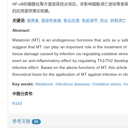
NF-κB的磷酸化等方面发挥抗炎效应，并影响细胞凋亡途径等
的应用提供理论依据。
关键词:
褪黑素,
感染性疾病,
氧化应激,
免疫调节,
抗炎,
抑制凋亡
Abstract:
Melatonin (MT) is an endogenous hormone that acts as a safe an
suggest that MT can play an important role in the treatment of
tissue damage caused by infection via regulating oxidative str
exert an anti-inflammatory effect by regulating Th1/Th2 develop
infective effect. Based on the above functions of MT, this arti
theoretical basis for the application of MT against infection in clin
Key words:
Melatonin,
Infectious diseases,
Oxidative stress,
Im
中图分类号:
R183
参考文献
89