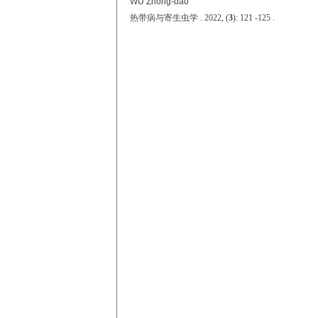
WU Zhong-dao
热带病与寄生虫学 . 2022, (
3
): 121 -125 .