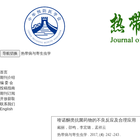
导航切换
热带病与寄生虫学
2026年8月8日 星期六
首页
期刊介绍
编 委 会
投稿指南
期刊订阅
开放获取
联系我们
English
喹诺酮类抗菌药物的不良反应及合理应用
戴丽，邵鸣，李宏璐，孟祥云
热带病与寄生虫学 . 2017, (
4
): 242 -243 .