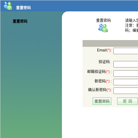
码；编
:
验证码:
 :
 :
: